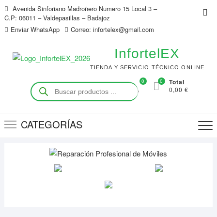
Saltar
Avenida Sinforiano Madroñero Numero 15 Local 3 –
Me
al
C.P: 06011 – Valdepasillas – Badajoz
de
contenido
Enviar WhatsApp
Correo: infortelex@gmail.com
la
bar
InfortelEX
sup
TIENDA Y SERVICIO TÉCNICO ONLINE
0
0
Total
Búsqueda
0,00 €
de
productos
CATEGORÍAS