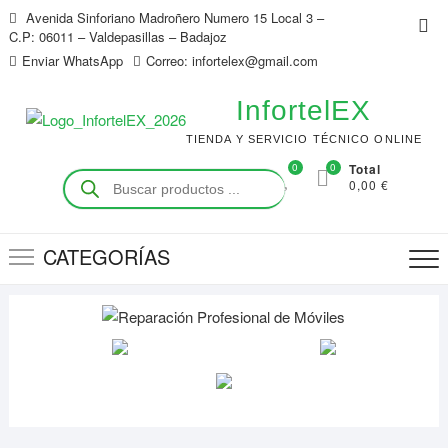
Saltar
Avenida Sinforiano Madroñero Numero 15 Local 3 –
Me
al
C.P: 06011 – Valdepasillas – Badajoz
de
contenido
Enviar WhatsApp
Correo: infortelex@gmail.com
la
bar
InfortelEX
sup
TIENDA Y SERVICIO TÉCNICO ONLINE
0
0
Total
Búsqueda
0,00 €
de
productos
CATEGORÍAS