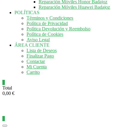
Reparación Móviles Honor Badajoz
Reparación Móviles Huawei Badajoz
POLÍTICAS
Términos y Condiciones
Política de Privacidad
Política Devolución y Reembolso
Política de Cookies
Aviso Legal
ÁREA CLIENTE
Lista de Deseos
Finalizar Pago
Contactar
Mi Cuenta
Carrito
0
Total
0,00 €
0
Menú
del