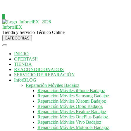
0
InfortelEX
Tienda y Servicio Técnico Online
CATEGORÍAS
INICIO
OFERTAS!!
TIENDA
REACONDICIONADOS
SERVICIO DE REPARACIÓN
InforBLOG
Reparación Móviles Badajoz
Reparación Móviles iPhone Badajoz
Reparación Móviles Samsung Badajoz
Reparación Móviles Xiaomi Badajoz
Reparación Móviles Oppo Badajoz
Reparación Móviles Realme Badajoz
Reparación Móviles OnePlus Badajoz
Reparación Móviles Vivo Badajoz
Reparación Móviles Motorola Badajoz