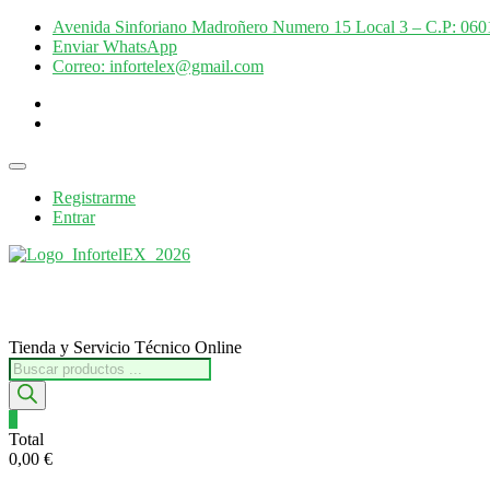
Saltar
Avenida Sinforiano Madroñero Numero 15 Local 3 – C.P: 0601
al
Enviar WhatsApp
contenido
Correo: infortelex@gmail.com
facebook
instagram
Menú
de
Registrarme
la
Entrar
barra
superior
Tienda y Servicio Técnico Online
Búsqueda
de
productos
0
Total
0,00 €