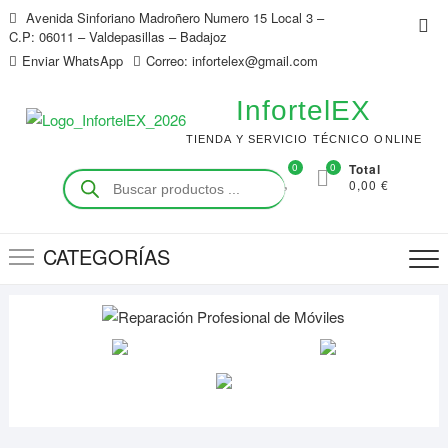
Saltar
Avenida Sinforiano Madroñero Numero 15 Local 3 –
Me
al
C.P: 06011 – Valdepasillas – Badajoz
de
contenido
Enviar WhatsApp
Correo: infortelex@gmail.com
la
bar
InfortelEX
sup
TIENDA Y SERVICIO TÉCNICO ONLINE
0
0
Total
Búsqueda
0,00 €
de
productos
CATEGORÍAS