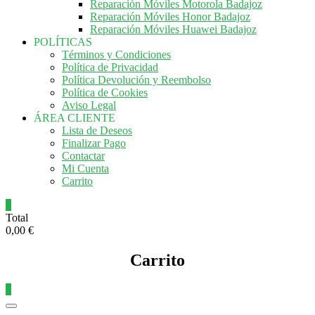
Reparación Móviles Motorola Badajoz
Reparación Móviles Honor Badajoz
Reparación Móviles Huawei Badajoz
POLÍTICAS
Términos y Condiciones
Política de Privacidad
Política Devolución y Reembolso
Política de Cookies
Aviso Legal
ÁREA CLIENTE
Lista de Deseos
Finalizar Pago
Contactar
Mi Cuenta
Carrito
0
Total
0,00 €
Carrito
0
Menú