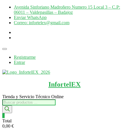
Saltar
Avenida Sinforiano Madroñero Numero 15 Local 3 – C.P:
al
06011 – Valdepasillas – Badajoz
contenido
Enviar WhatsApp
Correo: infortelex@gmail.com
facebook
instagram
Menú
de
Registrarme
la
Entrar
barra
superior
InfortelEX
Tienda y Servicio Técnico Online
Búsqueda
de
productos
0
Total
0,00 €