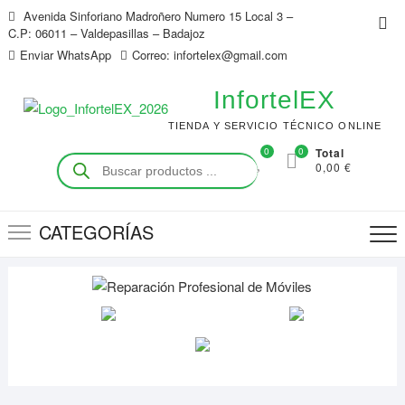
Saltar
Avenida Sinforiano Madroñero Numero 15 Local 3 –
Me
al
C.P: 06011 – Valdepasillas – Badajoz
de
contenido
Enviar WhatsApp
Correo: infortelex@gmail.com
la
bar
InfortelEX
sup
TIENDA Y SERVICIO TÉCNICO ONLINE
0
0
Total
Búsqueda
0,00 €
de
productos
CATEGORÍAS