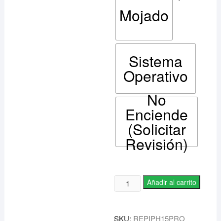
Mojado
Sistema
Operativo
No
Enciende
(Solicitar
Revisión)
Reparaciones
Añadir al carrito
de
Iphone
15
SKU:
REPIPH15PRO