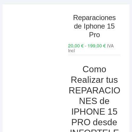
Reparaciones
de Iphone 15
Pro
20,00
€
199,00
€
Rango
-
IVA
de
Incl
precios:
desde
20,00 €
Como
hasta
199,00 €
Realizar tus
REPARACIO
NES de
IPHONE 15
PRO desde