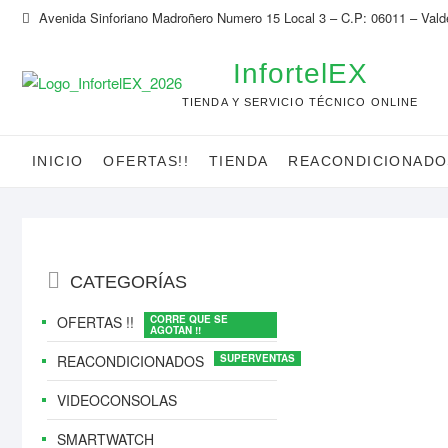
Saltar
Avenida Sinforiano Madroñero Numero 15 Local 3 – C.P: 06011 – Vald
al
contenido
InfortelEX
TIENDA Y SERVICIO TÉCNICO ONLINE
INICIO
OFERTAS!!
TIENDA
REACONDICIONADO
Menú
CATEGORÍAS
del
catálogo
OFERTAS !!
REACONDICIONADOS
VIDEOCONSOLAS
SMARTWATCH