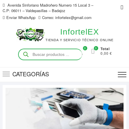
Saltar
Avenida Sinforiano Madroñero Numero 15 Local 3 –
Me
al
C.P: 06011 – Valdepasillas – Badajoz
de
contenido
Enviar WhatsApp
Correo: infortelex@gmail.com
la
bar
InfortelEX
sup
TIENDA Y SERVICIO TÉCNICO ONLINE
0
0
Total
Búsqueda
0,00 €
de
productos
CATEGORÍAS