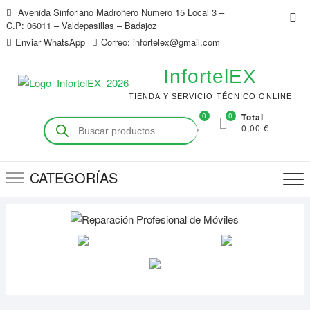
Saltar
Avenida Sinforiano Madroñero Numero 15 Local 3 –
Me
al
C.P: 06011 – Valdepasillas – Badajoz
de
contenido
Enviar WhatsApp
Correo: infortelex@gmail.com
la
bar
InfortelEX
sup
TIENDA Y SERVICIO TÉCNICO ONLINE
0
0
Total
Búsqueda
0,00 €
de
productos
CATEGORÍAS