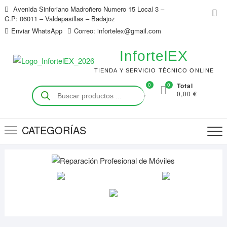
Saltar
Avenida Sinforiano Madroñero Numero 15 Local 3 –
Me
al
C.P: 06011 – Valdepasillas – Badajoz
de
contenido
Enviar WhatsApp
Correo: infortelex@gmail.com
la
bar
InfortelEX
sup
TIENDA Y SERVICIO TÉCNICO ONLINE
0
0
Total
Búsqueda
0,00 €
de
productos
CATEGORÍAS