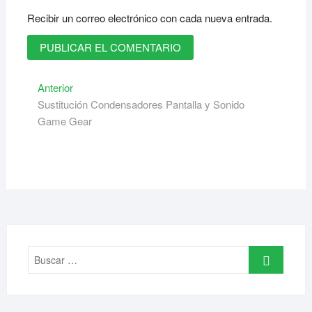
Recibir un correo electrónico con cada nueva entrada.
Navegación
Entrada
Anterior
anterior:
Sustitución Condensadores Pantalla y Sonido
de
Game Gear
entradas
Buscar
…