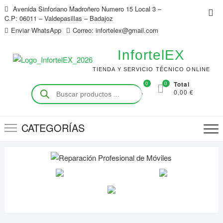
Saltar
Avenida Sinforiano Madroñero Numero 15 Local 3 –
Me
al
C.P: 06011 – Valdepasillas – Badajoz
de
contenido
Enviar WhatsApp
Correo: infortelex@gmail.com
la
bar
InfortelEX
sup
TIENDA Y SERVICIO TÉCNICO ONLINE
0
0
Total
Búsqueda
0,00 €
de
productos
CATEGORÍAS