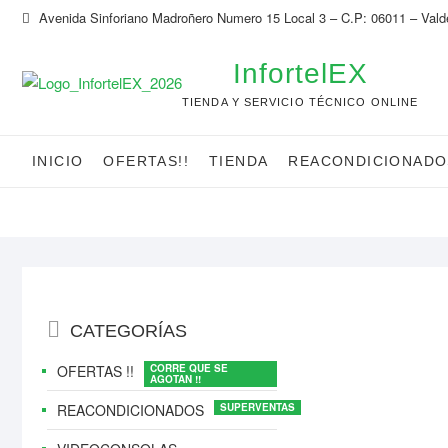
Saltar
Avenida Sinforiano Madroñero Numero 15 Local 3 – C.P: 06011 – Vald
al
contenido
InfortelEX
TIENDA Y SERVICIO TÉCNICO ONLINE
INICIO
OFERTAS!!
TIENDA
REACONDICIONADO
Menú
CATEGORÍAS
del
catálogo
OFERTAS !!
REACONDICIONADOS