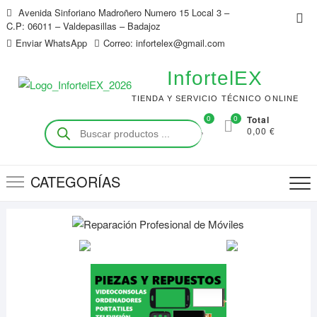
Saltar
Avenida Sinforiano Madroñero Numero 15 Local 3 –
Me
al
C.P: 06011 – Valdepasillas – Badajoz
de
contenido
Enviar WhatsApp
Correo: infortelex@gmail.com
la
bar
InfortelEX
sup
TIENDA Y SERVICIO TÉCNICO ONLINE
0
0
Total
Búsqueda
0,00 €
de
productos
CATEGORÍAS